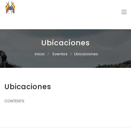
Grupo Recreación Primera Línea
Grupo Recreación Histórica Guerra Civil Española
Ubicaciones
Inicio
Eventos
Ubicaciones
Ubicaciones
CONTENTS