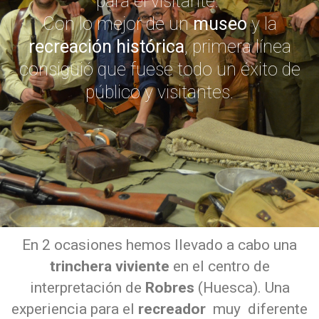
para el visitante.
Con lo mejor de un
museo
y la
recreación histórica
, primera línea
consiguió que fuese todo un éxito de
público y visitantes.
En 2 ocasiones hemos llevado a cabo una
trinchera viviente
en el centro de
interpretación de
Robres
(Huesca). Una
experiencia para el
recreador
muy diferente