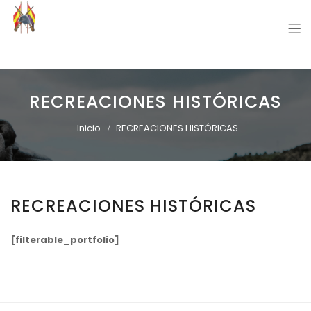
Grupo Recreación Primera Línea
Grupo Recreación Histórica Guerra Civil Española
RECREACIONES HISTÓRICAS
Inicio
RECREACIONES HISTÓRICAS
RECREACIONES HISTÓRICAS
[filterable_portfolio]