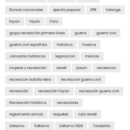
Divisas nacionales
ejercito popular
EPR
falange
fayon
fayón
Fonz
grupo recreación primera línea
guerra
guerra civil
guerra civil española
historica
huesca
Jornadas históricas
legislacion
milicias
mujeres y recreación
orwell
poum
recreacion
recreacion batalla ebro
recreacion guerra civil
recreación
recreación Fayón
recreación guerra civil
Recreación histórica.
recreadores
reglamento armas
requetes
ruta orwell
Sietamo
Siétamo
Siétamo 1936
Tardienta