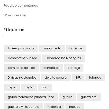
Feed de comentarios
WordPress.org
Etiquetas
Alférez provisional
armamento
carlistas
Cementerio huesca
Comarca los Monegros
comisario político
conceptos
correaje
Divisas nacionales
ejercito popular
EPR
falange
fayon
fayón
Fonz
grupo recreación primera línea
guerra
guerra civil
guerra civil española
historica
huesca