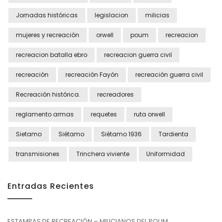
Jornadas históricas
legislacion
milicias
mujeres y recreación
orwell
poum
recreacion
recreacion batalla ebro
recreacion guerra civil
recreación
recreación Fayón
recreación guerra civil
Recreación histórica.
recreadores
reglamento armas
requetes
ruta orwell
Sietamo
Siétamo
Siétamo 1936
Tardienta
transmisiones
Trinchera viviente
Uniformidad
Entradas Recientes
ESTAMPAS DE RECREACIÓN – MILICIANOS DEL POUM