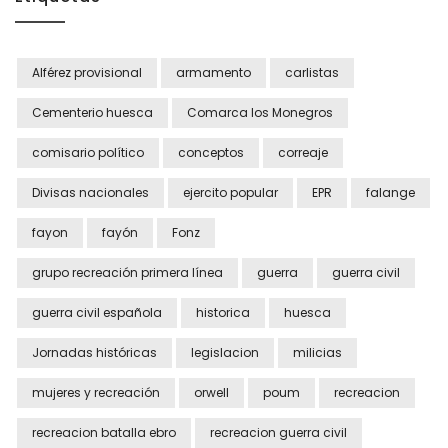
Alférez provisional
armamento
carlistas
Cementerio huesca
Comarca los Monegros
comisario político
conceptos
correaje
Divisas nacionales
ejercito popular
EPR
falange
fayon
fayón
Fonz
grupo recreación primera línea
guerra
guerra civil
guerra civil española
historica
huesca
Jornadas históricas
legislacion
milicias
mujeres y recreación
orwell
poum
recreacion
recreacion batalla ebro
recreacion guerra civil