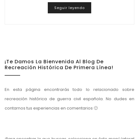
Seguir leyendo
¡Te Damos La Bienvenida Al Blog De
Recreación Histórica De Primera Línea!
En esta página encontrarás todo lo relacionado sobre
recreación histórica de guerra civil española. No dudes en
contarnos tus experiencias en comentarios 🙂
¡Para encontrar lo que buscas, selecciona en éste menú lateral