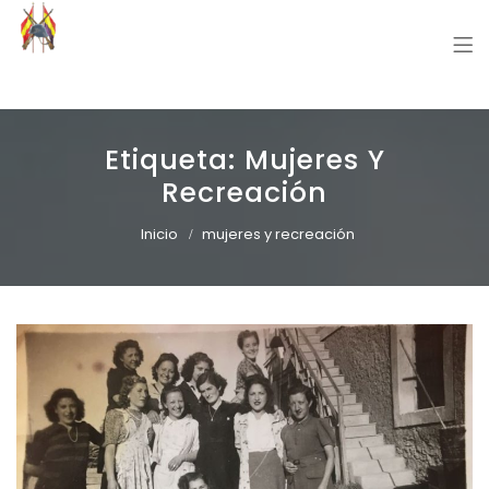
Grupo Recreación Primera Línea
Grupo Recreación Histórica Guerra Civil Española
Etiqueta:
Mujeres Y
Recreación
Inicio
mujeres y recreación