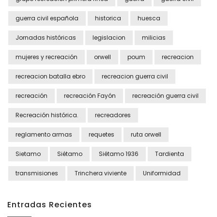
guerra civil española
historica
huesca
Jornadas históricas
legislacion
milicias
mujeres y recreación
orwell
poum
recreacion
recreacion batalla ebro
recreacion guerra civil
recreación
recreación Fayón
recreación guerra civil
Recreación histórica.
recreadores
reglamento armas
requetes
ruta orwell
Sietamo
Siétamo
Siétamo 1936
Tardienta
transmisiones
Trinchera viviente
Uniformidad
Entradas Recientes