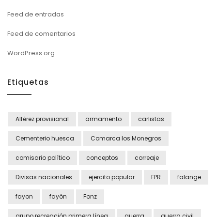
Feed de entradas
Feed de comentarios
WordPress.org
Etiquetas
Alférez provisional
armamento
carlistas
Cementerio huesca
Comarca los Monegros
comisario político
conceptos
correaje
Divisas nacionales
ejercito popular
EPR
falange
fayon
fayón
Fonz
grupo recreación primera línea
guerra
guerra civil