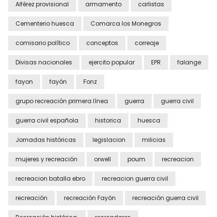
Alférez provisional
armamento
carlistas
Cementerio huesca
Comarca los Monegros
comisario político
conceptos
correaje
Divisas nacionales
ejercito popular
EPR
falange
fayon
fayón
Fonz
grupo recreación primera línea
guerra
guerra civil
guerra civil española
historica
huesca
Jornadas históricas
legislacion
milicias
mujeres y recreación
orwell
poum
recreacion
recreacion batalla ebro
recreacion guerra civil
recreación
recreación Fayón
recreación guerra civil