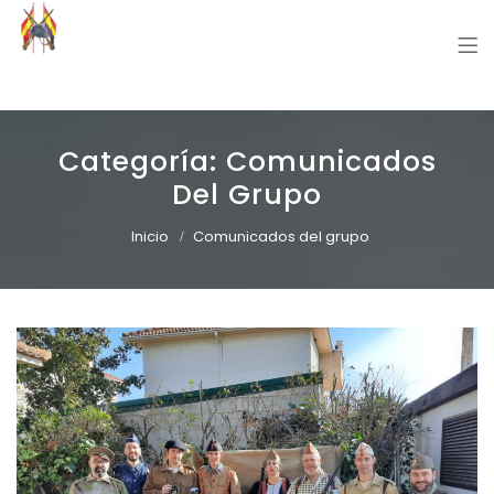
Grupo Recreación Primera Línea
Grupo Recreación Histórica Guerra Civil Española
Categoría:
Comunicados
Del Grupo
Inicio
Comunicados del grupo