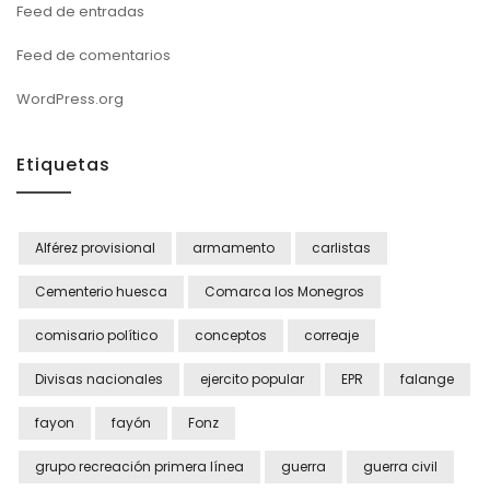
Feed de entradas
Feed de comentarios
WordPress.org
Etiquetas
Alférez provisional
armamento
carlistas
Cementerio huesca
Comarca los Monegros
comisario político
conceptos
correaje
Divisas nacionales
ejercito popular
EPR
falange
fayon
fayón
Fonz
grupo recreación primera línea
guerra
guerra civil