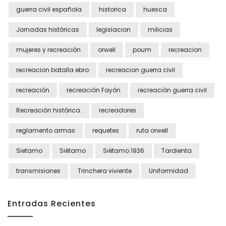
guerra civil española
historica
huesca
Jornadas históricas
legislacion
milicias
mujeres y recreación
orwell
poum
recreacion
recreacion batalla ebro
recreacion guerra civil
recreación
recreación Fayón
recreación guerra civil
Recreación histórica.
recreadores
reglamento armas
requetes
ruta orwell
Sietamo
Siétamo
Siétamo 1936
Tardienta
transmisiones
Trinchera viviente
Uniformidad
Entradas Recientes