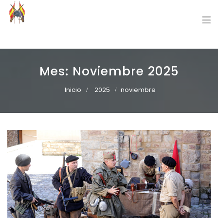
Grupo Recreación Primera Línea
Grupo Recreación Histórica Guerra Civil Española
Mes:
Noviembre 2025
Inicio
2025
noviembre