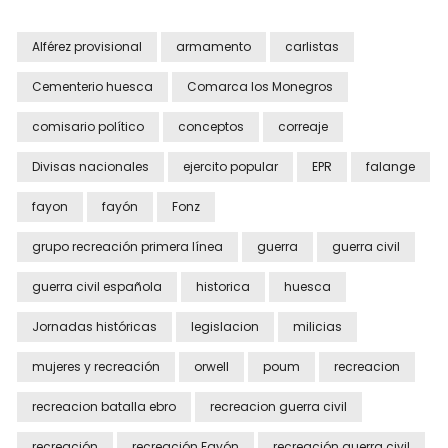
Alférez provisional
armamento
carlistas
Cementerio huesca
Comarca los Monegros
comisario político
conceptos
correaje
Divisas nacionales
ejercito popular
EPR
falange
fayon
fayón
Fonz
grupo recreación primera línea
guerra
guerra civil
guerra civil española
historica
huesca
Jornadas históricas
legislacion
milicias
mujeres y recreación
orwell
poum
recreacion
recreacion batalla ebro
recreacion guerra civil
recreación
recreación Fayón
recreación guerra civil