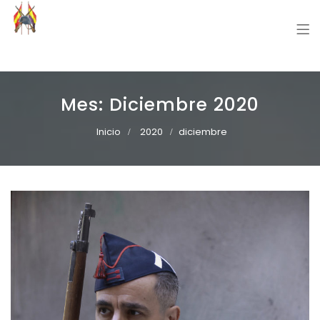
Grupo Recreación Primera Línea
Grupo Recreación Histórica Guerra Civil Española
Mes:
Diciembre 2020
Inicio
2020
diciembre