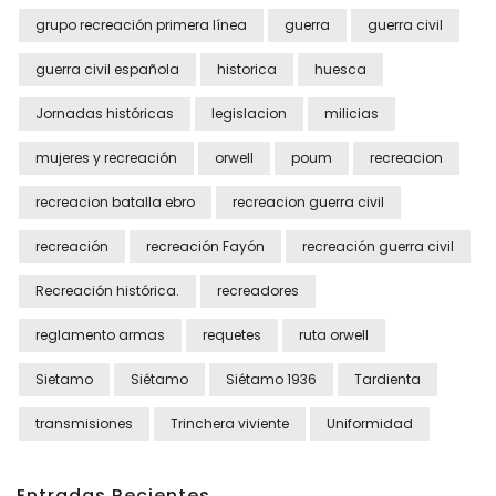
grupo recreación primera línea
guerra
guerra civil
guerra civil española
historica
huesca
Jornadas históricas
legislacion
milicias
mujeres y recreación
orwell
poum
recreacion
recreacion batalla ebro
recreacion guerra civil
recreación
recreación Fayón
recreación guerra civil
Recreación histórica.
recreadores
reglamento armas
requetes
ruta orwell
Sietamo
Siétamo
Siétamo 1936
Tardienta
transmisiones
Trinchera viviente
Uniformidad
Entradas Recientes