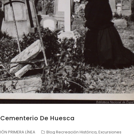
l Cementerio De Huesca
ÓN PRIMERA LÍNEA
Blog Recreación Histórica
,
Excursiones