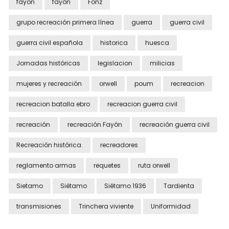
fayon
fayón
Fonz
grupo recreación primera línea
guerra
guerra civil
guerra civil española
historica
huesca
Jornadas históricas
legislacion
milicias
mujeres y recreación
orwell
poum
recreacion
recreacion batalla ebro
recreacion guerra civil
recreación
recreación Fayón
recreación guerra civil
Recreación histórica.
recreadores
reglamento armas
requetes
ruta orwell
Sietamo
Siétamo
Siétamo 1936
Tardienta
transmisiones
Trinchera viviente
Uniformidad