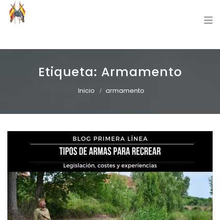
Grupo Recreación Primera Línea
Grupo Recreación Histórica Guerra Civil Española
Etiqueta:
Armamento
Inicio
armamento