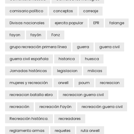
comisario político
conceptos
correaje
Divisas nacionales
ejercito popular
EPR
falange
fayon
fayón
Fonz
grupo recreación primera línea
guerra
guerra civil
guerra civil española
historica
huesca
Jornadas históricas
legislacion
milicias
mujeres y recreación
orwell
poum
recreacion
recreacion batalla ebro
recreacion guerra civil
recreación
recreación Fayón
recreación guerra civil
Recreación histórica.
recreadores
reglamento armas
requetes
ruta orwell