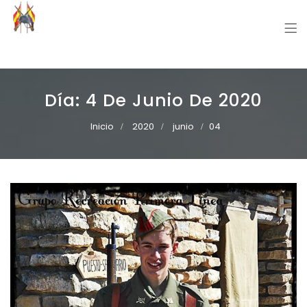
Grupo Recreación Primera Línea
Grupo Recreación Histórica Guerra Civil Española
Día:
4 De Junio De 2020
Inicio
2020
junio
04