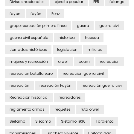
Divisas nacionales
ejercito popular
EPR
falange
fayon
fayón
Fonz
grupo recreación primera línea
guerra
guerra civil
guerra civil española
historica
huesca
Jornadas históricas
legislacion
milicias
mujeres y recreación
orwell
poum
recreacion
recreacion batalla ebro
recreacion guerra civil
recreación
recreación Fayón
recreación guerra civil
Recreación histórica.
recreadores
reglamento armas
requetes
ruta orwell
Sietamo
Siétamo
Siétamo 1936
Tardienta
transmisiones
Trinchera viviente
Uniformidad