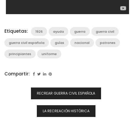
Etiquetas:
1926
ayuda
guerra
guerra civil
guerra civil española
guías
nacional
patrones
principiantes
uniforme
Compartir:
Navegación
RECREAR GUERRA CIVIL ESPAÑOLA
De
Entradas
LA RECREACIÓN HISTÓRICA