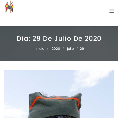
Grupo Recreación Primera Línea
Grupo Recreación Histórica Guerra Civil Española
Día:
29 De Julio De 2020
Inicio
2020
julio
29