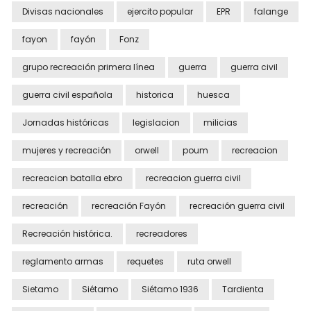
Divisas nacionales
ejercito popular
EPR
falange
fayon
fayón
Fonz
grupo recreación primera línea
guerra
guerra civil
guerra civil española
historica
huesca
Jornadas históricas
legislacion
milicias
mujeres y recreación
orwell
poum
recreacion
recreacion batalla ebro
recreacion guerra civil
recreación
recreación Fayón
recreación guerra civil
Recreación histórica.
recreadores
reglamento armas
requetes
ruta orwell
Sietamo
Siétamo
Siétamo 1936
Tardienta