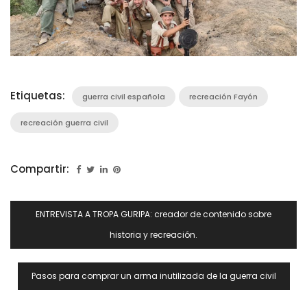
Etiquetas:
guerra civil española
recreación Fayón
recreación guerra civil
Compartir:
Navegación
ENTREVISTA A TROPA GURIPA: creador de contenido sobre
De
historia y recreación.
Entradas
Pasos para comprar un arma inutilizada de la guerra civil