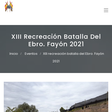
Grupo Recreación Primera Línea
Grupo Recreación Histórica Guerra Civil Española
XIII Recreación Batalla Del
Ebro. Fayón 2021
Inicio
Eventos
XIII recreación batalla del Ebro. Fayón
2021