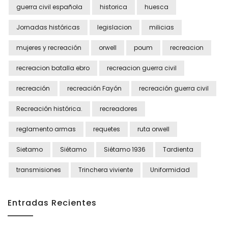
guerra civil española
historica
huesca
Jornadas históricas
legislacion
milicias
mujeres y recreación
orwell
poum
recreacion
recreacion batalla ebro
recreacion guerra civil
recreación
recreación Fayón
recreación guerra civil
Recreación histórica.
recreadores
reglamento armas
requetes
ruta orwell
Sietamo
Siétamo
Siétamo 1936
Tardienta
transmisiones
Trinchera viviente
Uniformidad
Entradas Recientes