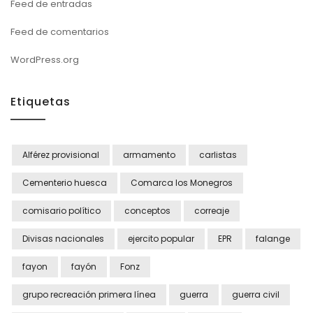
Feed de entradas
Feed de comentarios
WordPress.org
Etiquetas
Alférez provisional
armamento
carlistas
Cementerio huesca
Comarca los Monegros
comisario político
conceptos
correaje
Divisas nacionales
ejercito popular
EPR
falange
fayon
fayón
Fonz
grupo recreación primera línea
guerra
guerra civil