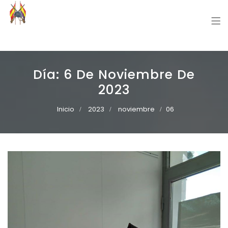
Grupo Recreación Primera Línea
Grupo Recreación Histórica Guerra Civil Española
Día:
6 De Noviembre De
2023
Inicio
2023
noviembre
06