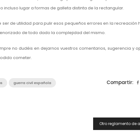
 incluso lugar a formas de galleta distinta de la rectangular.
r de utilidad para pulir esos pequeños errores en la recreación hi
norizado de todo dado la complejidad del mismo.
mpre no dudéis en dejarnos vuestros comentarios, sugerencia y op
podido cometer.
Compartir:
as
guerra civil española
Otro reglamento de 