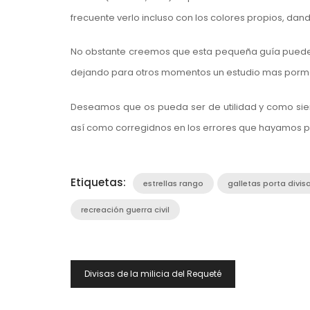
frecuente verlo incluso con los colores propios, dando
No obstante creemos que esta pequeña guía puede se
dejando para otros momentos un estudio mas porme
Deseamos que os pueda ser de utilidad y como sie
así como corregidnos en los errores que hayamos 
Etiquetas:
estrellas rango
galletas porta divis
recreación guerra civil
Navegación
Divisas de la milicia del Requeté
De
Entradas