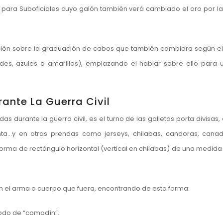
para Suboficiales cuyo galón también verá cambiado el oro por la 
ón sobre la graduación de cabos que también cambiara según e
des, azules o amarillos), emplazando el hablar sobre ello para u
rante La Guerra Civil
as durante la guerra civil, es el turno de las galletas porta divisas,
a…y en otras prendas como jerseys, chilabas, candoras, cana
orma de rectángulo horizontal (vertical en chilabas) de una medida 
n el arma o cuerpo que fuera, encontrando de esta forma:
odo de “comodín”.