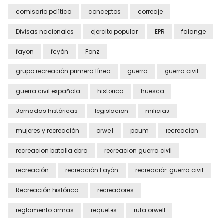
comisario político
conceptos
correaje
Divisas nacionales
ejercito popular
EPR
falange
fayon
fayón
Fonz
grupo recreación primera línea
guerra
guerra civil
guerra civil española
historica
huesca
Jornadas históricas
legislacion
milicias
mujeres y recreación
orwell
poum
recreacion
recreacion batalla ebro
recreacion guerra civil
recreación
recreación Fayón
recreación guerra civil
Recreación histórica.
recreadores
reglamento armas
requetes
ruta orwell