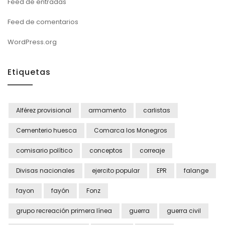
Feed de entradas
Feed de comentarios
WordPress.org
Etiquetas
Alférez provisional
armamento
carlistas
Cementerio huesca
Comarca los Monegros
comisario político
conceptos
correaje
Divisas nacionales
ejercito popular
EPR
falange
fayon
fayón
Fonz
grupo recreación primera línea
guerra
guerra civil