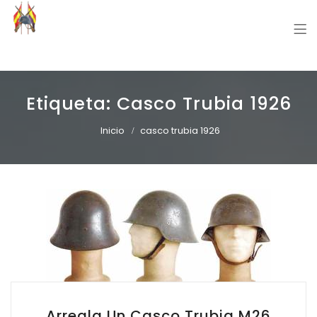
Grupo Recreación Primera Línea
Grupo Recreación Histórica Guerra Civil Española
Etiqueta:
Casco Trubia 1926
Inicio
casco trubia 1926
Arregla Un Casco Trubia M26