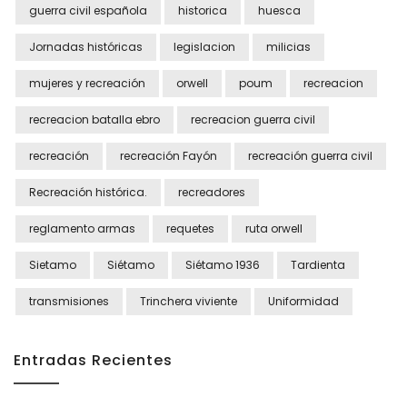
guerra civil española
historica
huesca
Jornadas históricas
legislacion
milicias
mujeres y recreación
orwell
poum
recreacion
recreacion batalla ebro
recreacion guerra civil
recreación
recreación Fayón
recreación guerra civil
Recreación histórica.
recreadores
reglamento armas
requetes
ruta orwell
Sietamo
Siétamo
Siétamo 1936
Tardienta
transmisiones
Trinchera viviente
Uniformidad
Entradas Recientes