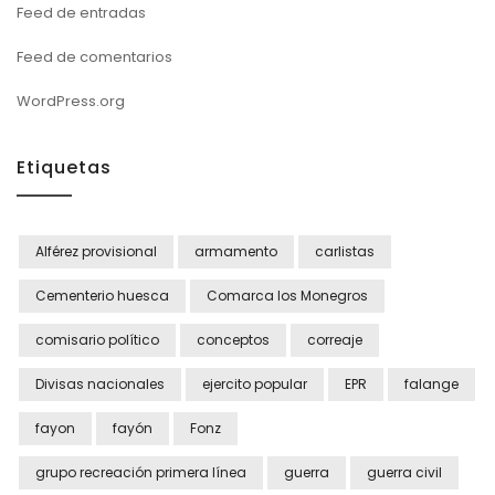
Feed de entradas
Feed de comentarios
WordPress.org
Etiquetas
Alférez provisional
armamento
carlistas
Cementerio huesca
Comarca los Monegros
comisario político
conceptos
correaje
Divisas nacionales
ejercito popular
EPR
falange
fayon
fayón
Fonz
grupo recreación primera línea
guerra
guerra civil