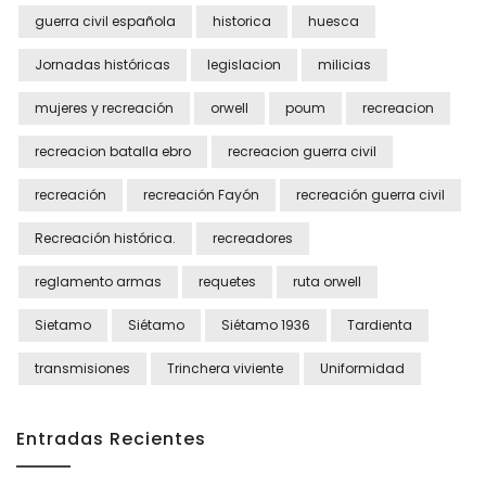
guerra civil española
historica
huesca
Jornadas históricas
legislacion
milicias
mujeres y recreación
orwell
poum
recreacion
recreacion batalla ebro
recreacion guerra civil
recreación
recreación Fayón
recreación guerra civil
Recreación histórica.
recreadores
reglamento armas
requetes
ruta orwell
Sietamo
Siétamo
Siétamo 1936
Tardienta
transmisiones
Trinchera viviente
Uniformidad
Entradas Recientes