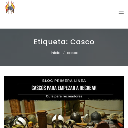
Grupo Recreación Primera Línea
Grupo Recreación Histórica Guerra Civil Española
Etiqueta:
Casco
Inicio
casco