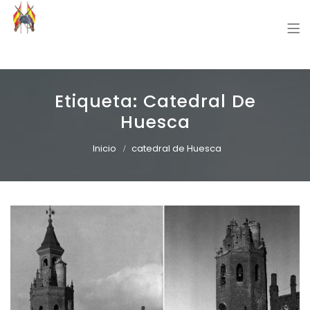
Grupo Recreación Primera Línea
Grupo Recreación Histórica Guerra Civil Española
Etiqueta:
Catedral De
Huesca
Inicio
catedral de Huesca