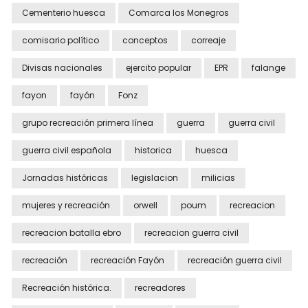
Cementerio huesca
Comarca los Monegros
comisario político
conceptos
correaje
Divisas nacionales
ejercito popular
EPR
falange
fayon
fayón
Fonz
grupo recreación primera línea
guerra
guerra civil
guerra civil española
historica
huesca
Jornadas históricas
legislacion
milicias
mujeres y recreación
orwell
poum
recreacion
recreacion batalla ebro
recreacion guerra civil
recreación
recreación Fayón
recreación guerra civil
Recreación histórica.
recreadores