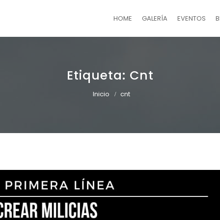
HOME
GALERÍA
EVENTOS
B
Etiqueta:
Cnt
Inicio
cnt