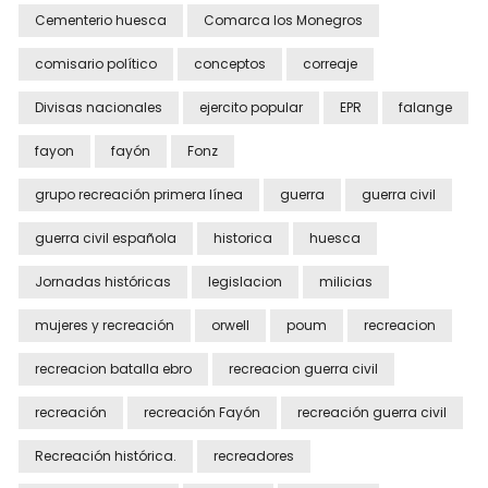
Cementerio huesca
Comarca los Monegros
comisario político
conceptos
correaje
Divisas nacionales
ejercito popular
EPR
falange
fayon
fayón
Fonz
grupo recreación primera línea
guerra
guerra civil
guerra civil española
historica
huesca
Jornadas históricas
legislacion
milicias
mujeres y recreación
orwell
poum
recreacion
recreacion batalla ebro
recreacion guerra civil
recreación
recreación Fayón
recreación guerra civil
Recreación histórica.
recreadores