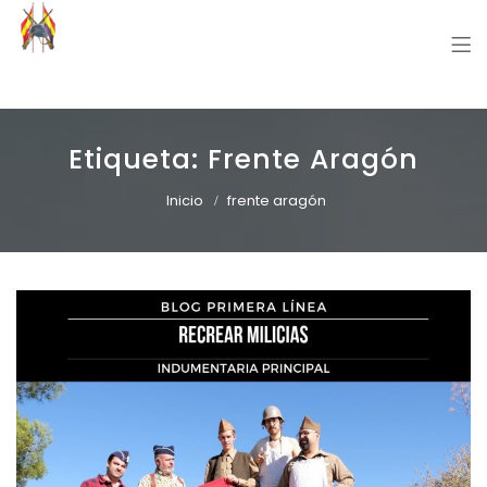
Grupo Recreación Primera Línea
Grupo Recreación Histórica Guerra Civil Española
Etiqueta:
Frente Aragón
Inicio
frente aragón