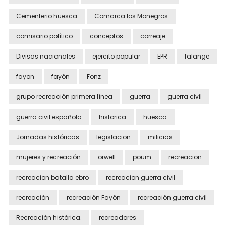
Cementerio huesca
Comarca los Monegros
comisario político
conceptos
correaje
Divisas nacionales
ejercito popular
EPR
falange
fayon
fayón
Fonz
grupo recreación primera línea
guerra
guerra civil
guerra civil española
historica
huesca
Jornadas históricas
legislacion
milicias
mujeres y recreación
orwell
poum
recreacion
recreacion batalla ebro
recreacion guerra civil
recreación
recreación Fayón
recreación guerra civil
Recreación histórica.
recreadores