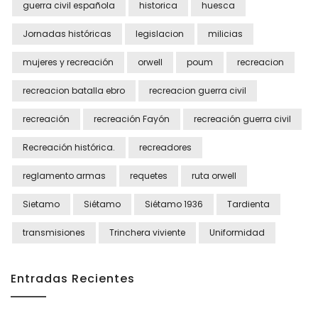
guerra civil española
historica
huesca
Jornadas históricas
legislacion
milicias
mujeres y recreación
orwell
poum
recreacion
recreacion batalla ebro
recreacion guerra civil
recreación
recreación Fayón
recreación guerra civil
Recreación histórica.
recreadores
reglamento armas
requetes
ruta orwell
Sietamo
Siétamo
Siétamo 1936
Tardienta
transmisiones
Trinchera viviente
Uniformidad
Entradas Recientes