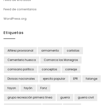
Feed de comentarios
WordPress.org
Etiquetas
Alférez provisional
armamento
carlistas
Cementerio huesca
Comarca los Monegros
comisario político
conceptos
correaje
Divisas nacionales
ejercito popular
EPR
falange
fayon
fayón
Fonz
grupo recreación primera línea
guerra
guerra civil