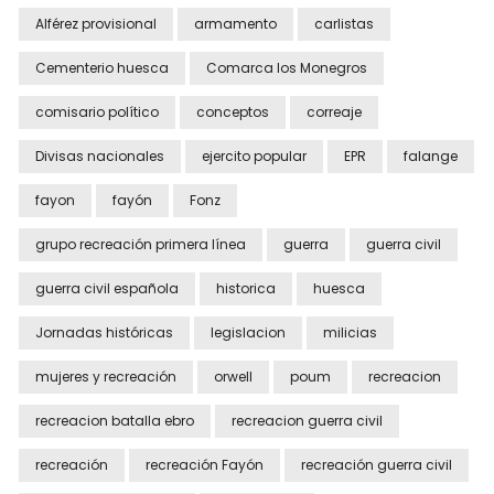
Alférez provisional
armamento
carlistas
Cementerio huesca
Comarca los Monegros
comisario político
conceptos
correaje
Divisas nacionales
ejercito popular
EPR
falange
fayon
fayón
Fonz
grupo recreación primera línea
guerra
guerra civil
guerra civil española
historica
huesca
Jornadas históricas
legislacion
milicias
mujeres y recreación
orwell
poum
recreacion
recreacion batalla ebro
recreacion guerra civil
recreación
recreación Fayón
recreación guerra civil