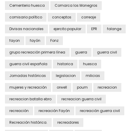
Cementerio huesca
Comarca los Monegros
comisario político
conceptos
correaje
Divisas nacionales
ejercito popular
EPR
falange
fayon
fayón
Fonz
grupo recreación primera línea
guerra
guerra civil
guerra civil española
historica
huesca
Jornadas históricas
legislacion
milicias
mujeres y recreación
orwell
poum
recreacion
recreacion batalla ebro
recreacion guerra civil
recreación
recreación Fayón
recreación guerra civil
Recreación histórica.
recreadores