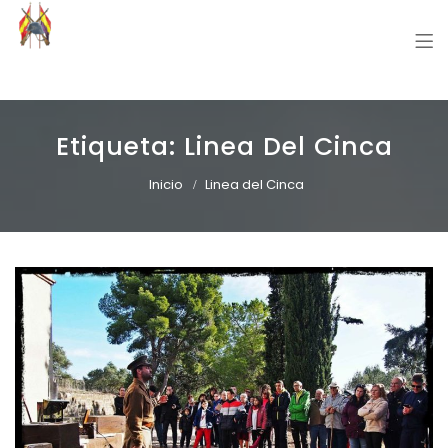
Grupo Recreación Primera Línea
Grupo Recreación Histórica Guerra Civil Española
Etiqueta:
Linea Del Cinca
Inicio
Linea del Cinca