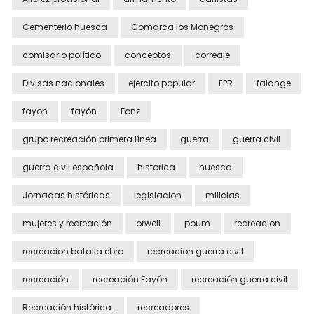
Cementerio huesca
Comarca los Monegros
comisario político
conceptos
correaje
Divisas nacionales
ejercito popular
EPR
falange
fayon
fayón
Fonz
grupo recreación primera línea
guerra
guerra civil
guerra civil española
historica
huesca
Jornadas históricas
legislacion
milicias
mujeres y recreación
orwell
poum
recreacion
recreacion batalla ebro
recreacion guerra civil
recreación
recreación Fayón
recreación guerra civil
Recreación histórica.
recreadores