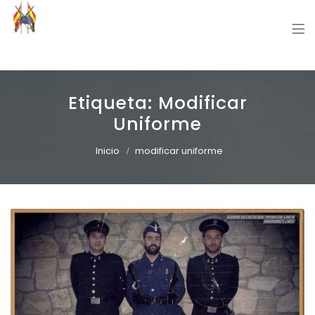
Grupo Recreación Primera Línea
Grupo Recreación Histórica Guerra Civil Española
Etiqueta:
Modificar
Uniforme
Inicio
modificar uniforme