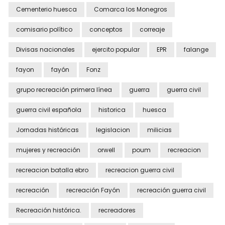
Cementerio huesca
Comarca los Monegros
comisario político
conceptos
correaje
Divisas nacionales
ejercito popular
EPR
falange
fayon
fayón
Fonz
grupo recreación primera línea
guerra
guerra civil
guerra civil española
historica
huesca
Jornadas históricas
legislacion
milicias
mujeres y recreación
orwell
poum
recreacion
recreacion batalla ebro
recreacion guerra civil
recreación
recreación Fayón
recreación guerra civil
Recreación histórica.
recreadores