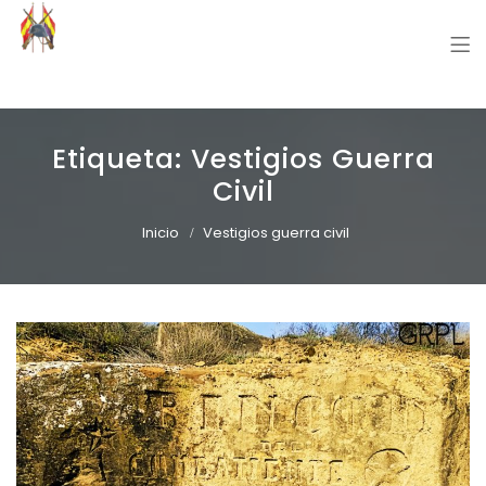
Grupo Recreación Primera Línea
Grupo Recreación Histórica Guerra Civil Española
Etiqueta:
Vestigios Guerra
Civil
Inicio
Vestigios guerra civil