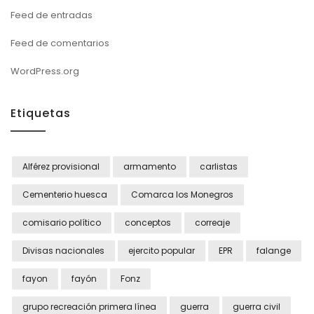
Feed de entradas
Feed de comentarios
WordPress.org
Etiquetas
Alférez provisional
armamento
carlistas
Cementerio huesca
Comarca los Monegros
comisario político
conceptos
correaje
Divisas nacionales
ejercito popular
EPR
falange
fayon
fayón
Fonz
grupo recreación primera línea
guerra
guerra civil