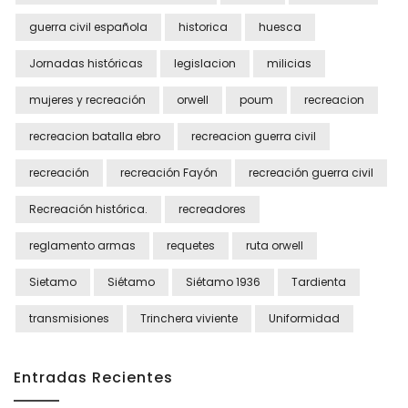
guerra civil española
historica
huesca
Jornadas históricas
legislacion
milicias
mujeres y recreación
orwell
poum
recreacion
recreacion batalla ebro
recreacion guerra civil
recreación
recreación Fayón
recreación guerra civil
Recreación histórica.
recreadores
reglamento armas
requetes
ruta orwell
Sietamo
Siétamo
Siétamo 1936
Tardienta
transmisiones
Trinchera viviente
Uniformidad
Entradas Recientes