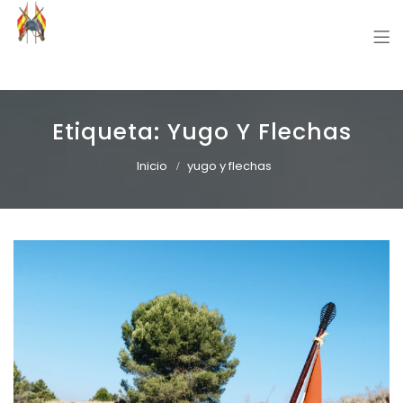
Grupo Recreación Primera Línea
Grupo Recreación Histórica Guerra Civil Española
Etiqueta:
Yugo Y Flechas
Inicio
yugo y flechas