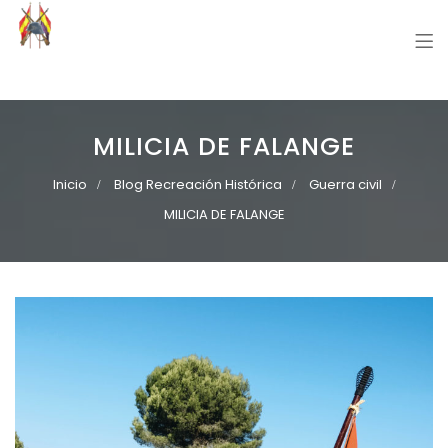
Grupo Recreación Primera Línea
Grupo Recreación Histórica Guerra Civil Española
MILICIA DE FALANGE
Inicio
Blog Recreación Histórica
Guerra civil
MILICIA DE FALANGE