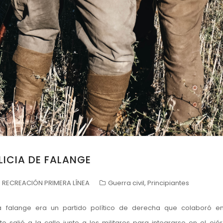
LICIA DE FALANGE
RECREACIÓN PRIMERA LÍNEA
Guerra civil
,
Principiantes
falange era un partido político de derecha que colaboró en
 salió a la calle junto a los militares para integrarse en el ejér