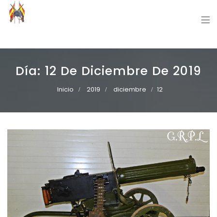
Grupo Recreación Primera Línea
Grupo Recreación Histórica Guerra Civil Española
Día:
12 De Diciembre De 2019
Inicio
2019
diciembre
12