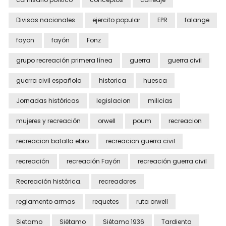
Divisas nacionales
ejercito popular
EPR
falange
fayon
fayón
Fonz
grupo recreación primera línea
guerra
guerra civil
guerra civil española
historica
huesca
Jornadas históricas
legislacion
milicias
mujeres y recreación
orwell
poum
recreacion
recreacion batalla ebro
recreacion guerra civil
recreación
recreación Fayón
recreación guerra civil
Recreación histórica.
recreadores
reglamento armas
requetes
ruta orwell
Sietamo
Siétamo
Siétamo 1936
Tardienta