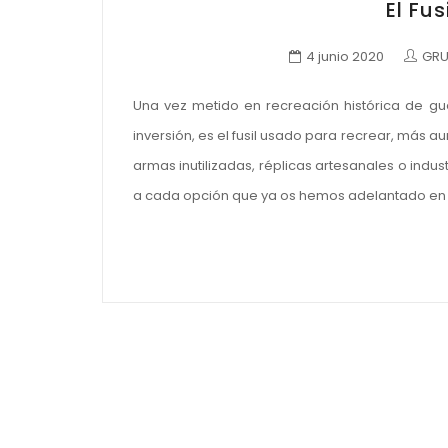
El Fu
4 junio 2020
GRU
Una vez metido en recreación histórica de gu
inversión, es el fusil usado para recrear, más au
armas inutilizadas, réplicas artesanales o indu
a cada opción que ya os hemos adelantado en ot