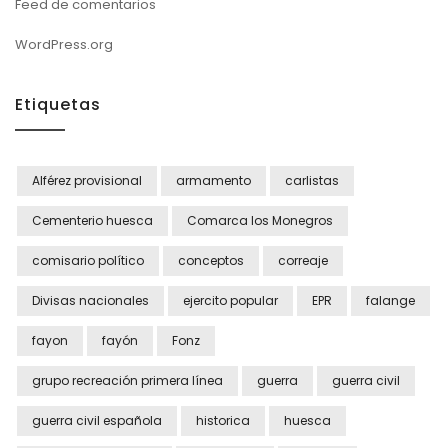
Feed de comentarios
WordPress.org
Etiquetas
Alférez provisional
armamento
carlistas
Cementerio huesca
Comarca los Monegros
comisario político
conceptos
correaje
Divisas nacionales
ejercito popular
EPR
falange
fayon
fayón
Fonz
grupo recreación primera línea
guerra
guerra civil
guerra civil española
historica
huesca