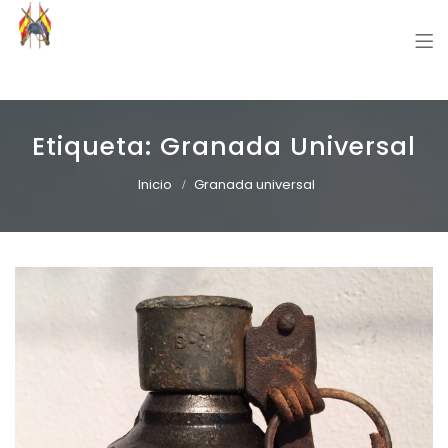
Grupo Recreación Primera Línea
Grupo Recreación Histórica Guerra Civil Española
Etiqueta:
Granada Universal
Inicio
Granada universal