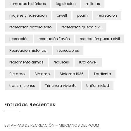
Jornadas históricas
legislacion
milicias
mujeres y recreación
orwell
poum
recreacion
recreacion batalla ebro
recreacion guerra civil
recreación
recreación Fayón
recreación guerra civil
Recreación histórica.
recreadores
reglamento armas
requetes
ruta orwell
Sietamo
Siétamo
Siétamo 1936
Tardienta
transmisiones
Trinchera viviente
Uniformidad
Entradas Recientes
ESTAMPAS DE RECREACIÓN – MILICIANOS DEL POUM