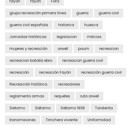
fayon
fayón
Fonz
grupo recreación primera línea
guerra
guerra civil
guerra civil española
historica
huesca
Jornadas históricas
legislacion
milicias
mujeres y recreación
orwell
poum
recreacion
recreacion batalla ebro
recreacion guerra civil
recreación
recreación Fayón
recreación guerra civil
Recreación histórica.
recreadores
reglamento armas
requetes
ruta orwell
Sietamo
Siétamo
Siétamo 1936
Tardienta
transmisiones
Trinchera viviente
Uniformidad