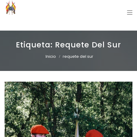
Grupo Recreación Primera Línea
Grupo Recreación Histórica Guerra Civil Española
Etiqueta:
Requete Del Sur
Inicio
requete del sur