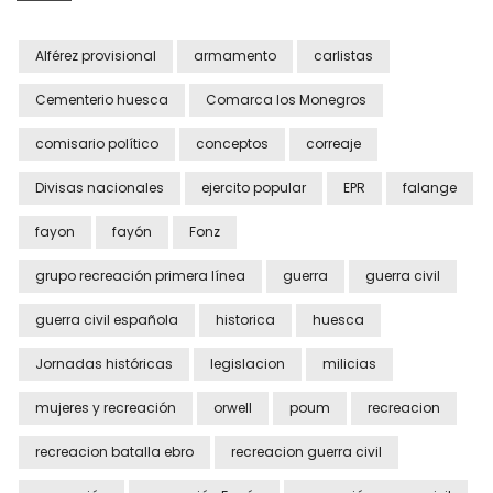
Alférez provisional
armamento
carlistas
Cementerio huesca
Comarca los Monegros
comisario político
conceptos
correaje
Divisas nacionales
ejercito popular
EPR
falange
fayon
fayón
Fonz
grupo recreación primera línea
guerra
guerra civil
guerra civil española
historica
huesca
Jornadas históricas
legislacion
milicias
mujeres y recreación
orwell
poum
recreacion
recreacion batalla ebro
recreacion guerra civil