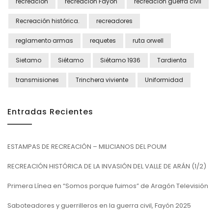
recreación
recreación Fayón
recreación guerra civil
Recreación histórica.
recreadores
reglamento armas
requetes
ruta orwell
Sietamo
Siétamo
Siétamo 1936
Tardienta
transmisiones
Trinchera viviente
Uniformidad
Entradas Recientes
ESTAMPAS DE RECREACIÓN – MILICIANOS DEL POUM
RECREACIÓN HISTÓRICA DE LA INVASIÓN DEL VALLE DE ARÁN (1/2)
Primera Línea en “Somos porque fuimos” de Aragón Televisión
Saboteadores y guerrilleros en la guerra civil, Fayón 2025