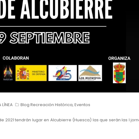
 LÍNEA
Blog Recreación Histórica
,
Eventos
de 2021 tendrán lugar en Alcubierre (Huesca) las que serán las I jo