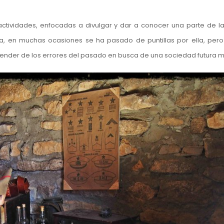
tividades, enfocadas a divulgar y dar a conocer una parte de la 
sa, en muchas ocasiones se ha pasado de puntillas por ella, pero
der de los errores del pasado en busca de una sociedad futura m