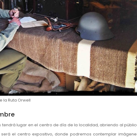
e la Ruta Orwell
embre
s tendrá lugar en el centro de día de la localidad, abriendo al públi
a será el centro expositivo, donde podremos contemplar imágene