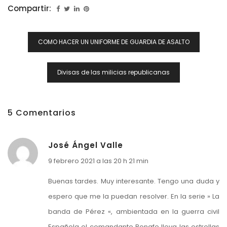
Compartir:
Navegación
COMO HACER UN UNIFORME DE GUARDIA DE ASALTO
De
Entradas
Divisas de las milicias republicanas
5 Comentarios
José Ángel Valle
9 febrero 2021 a las 20 h 21 min
Buenas tardes. Muy interesante. Tengo una duda y
espero que me la puedan resolver. En la serie » La
banda de Pérez «, ambientada en la guerra civil
Española el comandante Bonafe lleva las estrellas