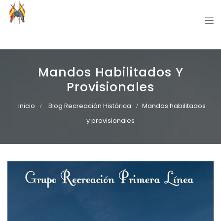
Grupo Recreación Primera Línea
Grupo Recreación Histórica Guerra Civil Española
Mandos Habilitados Y
Provisionales
Inicio
Blog Recreación Histórica
Mandos habilitados
y provisionales