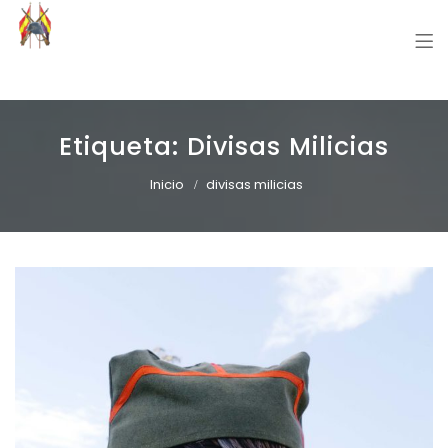
Grupo Recreación Primera Línea
Grupo Recreación Histórica Guerra Civil Española
Etiqueta:
Divisas Milicias
Inicio
divisas milicias