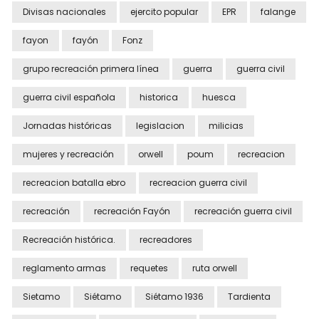
Divisas nacionales
ejercito popular
EPR
falange
fayon
fayón
Fonz
grupo recreación primera línea
guerra
guerra civil
guerra civil española
historica
huesca
Jornadas históricas
legislacion
milicias
mujeres y recreación
orwell
poum
recreacion
recreacion batalla ebro
recreacion guerra civil
recreación
recreación Fayón
recreación guerra civil
Recreación histórica.
recreadores
reglamento armas
requetes
ruta orwell
Sietamo
Siétamo
Siétamo 1936
Tardienta