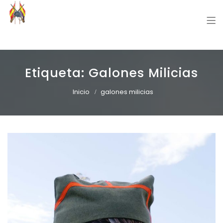
Grupo Recreación Primera Línea
Grupo Recreación Histórica Guerra Civil Española
Etiqueta:
Galones Milicias
Inicio
galones milicias