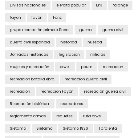
Divisas nacionales
ejercito popular
EPR
falange
fayon
fayón
Fonz
grupo recreación primera línea
guerra
guerra civil
guerra civil española
historica
huesca
Jornadas históricas
legislacion
milicias
mujeres y recreación
orwell
poum
recreacion
recreacion batalla ebro
recreacion guerra civil
recreación
recreación Fayón
recreación guerra civil
Recreación histórica.
recreadores
reglamento armas
requetes
ruta orwell
Sietamo
Siétamo
Siétamo 1936
Tardienta