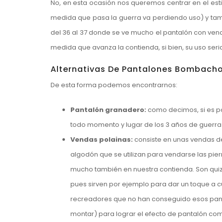
No, en esta ocasión nos queremos centrar en el e
medida que pasa la guerra va perdiendo uso) y tamb
del 36 al 37 donde se ve mucho el pantalón con vend
medida que avanza la contienda, si bien, su uso seri
Alternativas De Pantalones Bombach
De esta forma podemos encontrarnos:
Pantalón granadero:
como decimos, si es po
todo momento y lugar de los 3 años de guerra c
Vendas polainas:
consiste en unas vendas d
algodón que se utilizan para vendarse las piern
mucho también en nuestra contienda. Son quiz
pues sirven por ejemplo para dar un toque a 
recreadores que no han conseguido esos pant
montar) para lograr el efecto de pantalón com