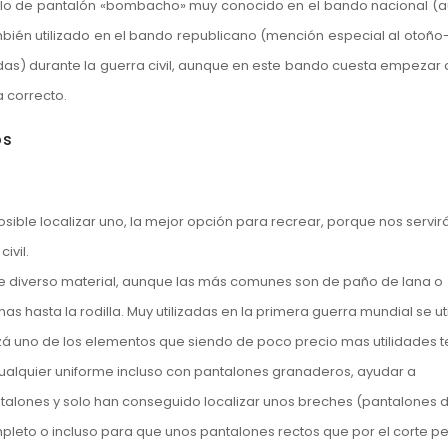
stilo de pantalón «bombacho» muy conocido en el bando nacional (
ién utilizado en el bando republicano (mención especial al otoño-
as) durante la guerra civil, aunque en este bando cuesta empezar a
a correcto.
os
sible localizar uno, la mejor opción para recrear, porque nos servir
ivil.
e diverso material, aunque las más comunes son de paño de lana o
as hasta la rodilla. Muy utilizadas en la primera guerra mundial se ut
á uno de los elementos que siendo de poco precio mas utilidades 
cualquier uniforme incluso con pantalones granaderos, ayudar a
alones y solo han conseguido localizar unos breches (pantalones 
pleto o incluso para que unos pantalones rectos que por el corte p