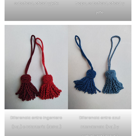
suboficial, oficial y jefe
tropa, suboficial, oficial y
jefe
Diferencia entre ingeniero
Diferencia entre azul
(izq.) e infantería (dcha.)
intendencia (izq.) y
caballeria (dcha.)