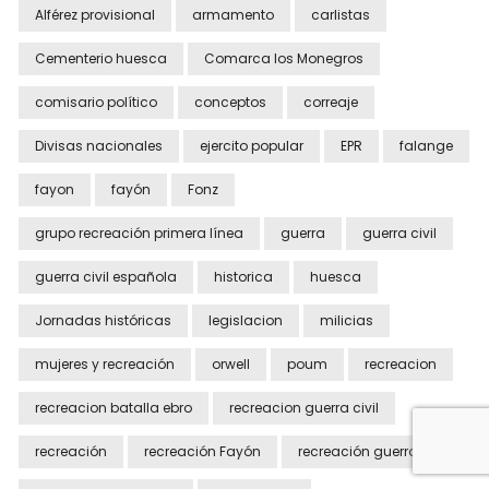
Alférez provisional
armamento
carlistas
Cementerio huesca
Comarca los Monegros
comisario político
conceptos
correaje
Divisas nacionales
ejercito popular
EPR
falange
fayon
fayón
Fonz
grupo recreación primera línea
guerra
guerra civil
guerra civil española
historica
huesca
Jornadas históricas
legislacion
milicias
mujeres y recreación
orwell
poum
recreacion
recreacion batalla ebro
recreacion guerra civil
recreación
recreación Fayón
recreación guerra civil