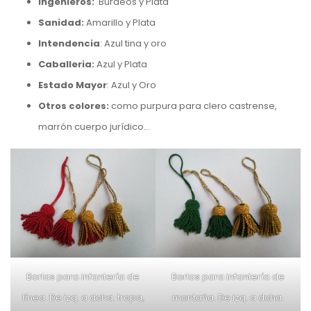
Ingenieros:
Burdeos y Plata
Sanidad:
Amarillo y Plata
Intendencia
: Azul tina y oro
Caballeria:
Azul y Plata
Estado Mayor
: Azul y Oro
Otros colores:
como purpura para clero castrense,
marrón cuerpo jurídico…
Borlas para infantería de
Borlas para infantería de
línea. De izq. a dcha. tropa,
montaña. De izq. a dcha.