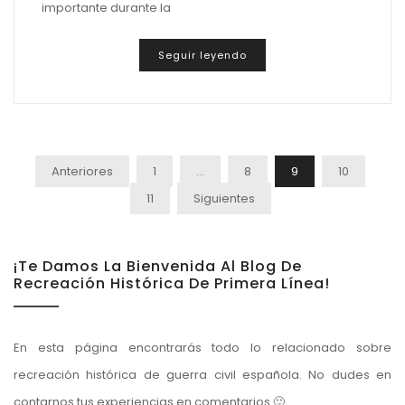
importante durante la
Seguir leyendo
Paginación
Anteriores
1
…
8
9
10
De
11
Siguientes
Entradas
¡Te Damos La Bienvenida Al Blog De
Recreación Histórica De Primera Línea!
En esta página encontrarás todo lo relacionado sobre
recreación histórica de guerra civil española. No dudes en
contarnos tus experiencias en comentarios 🙂