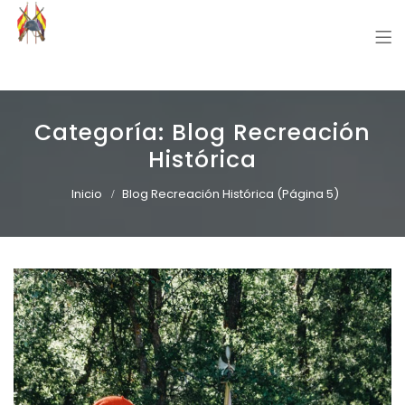
Grupo Recreación Primera Línea
Grupo Recreación Histórica Guerra Civil Española
Categoría:
Blog Recreación
Histórica
Inicio
Blog Recreación Histórica
(Página 5)