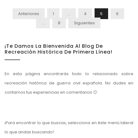
Paginación
Anteriores
1
…
4
5
6
De
…
8
Siguientes
Entradas
¡Te Damos La Bienvenida Al Blog De
Recreación Histórica De Primera Línea!
En esta página encontrarás todo lo relacionado sobre
recreación histórica de guerra civil española. No dudes en
contarnos tus experiencias en comentarios 🙂
¡Para encontrar lo que buscas, selecciona en éste menú lateral
lo que andas buscando!